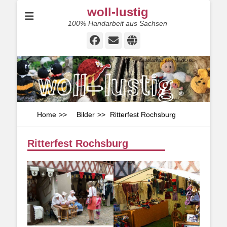
woll-lustig
100% Handarbeit aus Sachsen
Facebook
E-
Website
Mail
Home
>>
Bilder
>>
Ritterfest Rochsburg
Ritterfest Rochsburg