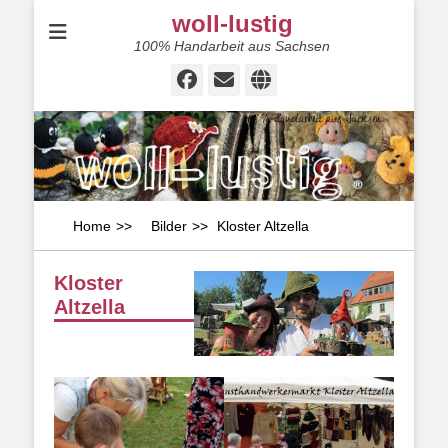
woll-lustig
100% Handarbeit aus Sachsen
Facebook
E-
Website
Mail
Home
>>
Bilder
>>
Kloster Altzella
Kloster
Altzella